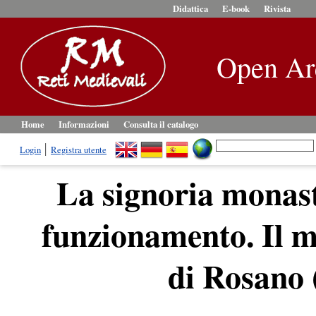
Didattica
E-book
Rivista
Open Ar
Home
Informazioni
Consulta il catalogo
Login
Registra utente
La signoria monasti
funzionamento. Il 
di Rosano 