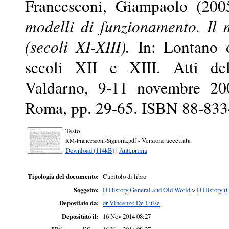
Francesconi, Giampaolo
(200
modelli di funzionamento. Il
(secoli XI-XIII).
In: Lontano da
secoli XII e XIII. Atti de
Valdarno, 9-11 novembre 200
Roma, pp. 29-65. ISBN 88-833
Testo
- Versione accettata
RM-Francesconi-Signoria.pdf
Download (114kB)
|
Anteprima
Tipologia del documento:
Capitolo di libro
Soggetto:
D History General and Old World
>
D History (
Depositato da:
dr Vincenzo De Luise
Depositato il:
16 Nov 2014 08:27