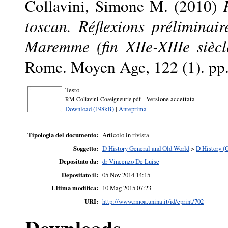
Collavini, Simone M.
(2010)
toscan. Réflexions préliminai
Maremme (fin XIIe-XIIIe siècl
Rome. Moyen Age, 122 (1). pp
Testo
- Versione accettata
RM-Collavini-Coseigneurie.pdf
Download (198kB)
|
Anteprima
Tipologia del documento:
Articolo in rivista
Soggetto:
D History General and Old World
>
D History (
Depositato da:
dr Vincenzo De Luise
Depositato il:
05 Nov 2014 14:15
Ultima modifica:
10 Mag 2015 07:23
URI:
http://www.rmoa.unina.it/id/eprint/702