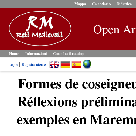
Mappa
Calendario
Didattica
Open Ar
Home
Informazioni
Consulta il catalogo
Login
Registra utente
Formes de coseigneu
Réflexions prélimina
exemples en Maremme