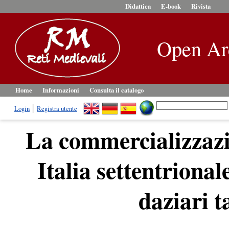
Didattica
E-book
Rivista
Open Ar
Home
Informazioni
Consulta il catalogo
Login
Registra utente
La commercializzazio
Italia settentrional
daziari 