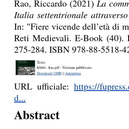
Rao, Riccardo
(2021)
La comme
Italia settentrionale attravers
In: "Fiere vicende dell’età di 
Reti Medievali. E-Book (40). F
275-284. ISBN 978-88-5518-4
Testo
- Versione pubblicata
RM40 - Rao.pdf
Download (1MB)
|
Anteprima
URL ufficiale:
https://fupre
d...
Abstract