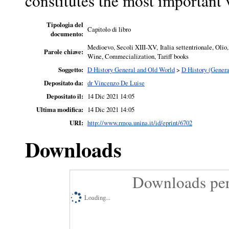
constitutes the most important
Tipologia del
Capitolo di libro
documento:
Medioevo, Secoli XIII-XV, Italia settentrionale, Olio
Parole chiave:
Wine, Commecialization, Tariff books
Soggetto:
D History General and Old World
>
D History (Genera
Depositato da:
dr Vincenzo De Luise
Depositato il:
14 Dic 2021 14:05
Ultima modifica:
14 Dic 2021 14:05
URI:
http://www.rmoa.unina.it/id/eprint/6702
Downloads
Downloads per
Loading...