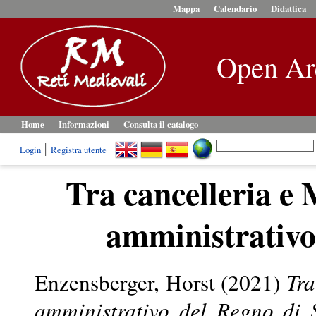
Mappa
Calendario
Didattica
Open Ar
Home
Informazioni
Consulta il catalogo
Login
Registra utente
Tra cancelleria e
amministrativo 
Enzensberger, Horst
(2021)
Tra
amministrativo del Regno di S