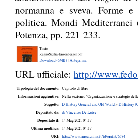
normanna e sveva. Forme e or
politica. Mondi Mediterranei 
Potenza, pp. 221-233.
Testo
RegnoSicilia-Enzenberger.pdf
Download (6MB)
|
Anteprima
URL ufficiale:
http://www.fedoa
Tipologia del documento:
Capitolo di libro
Informazioni aggiuntive:
Nella sezione: "Organizzazione e strategie della
Soggetto:
D History General and Old World
>
D History (
Depositato da:
dr Vincenzo De Luise
Depositato il:
14 Mag 2021 04:17
Ultima modifica:
14 Mag 2021 04:17
URI:
http://www.rmoa.unina.it/id/eprint/6584