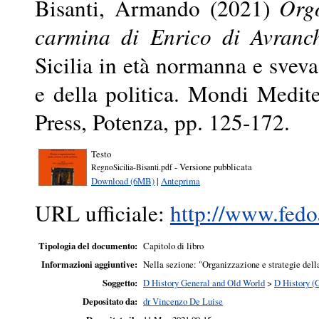
Bisanti, Armando
(2021)
Orgo
carmina di Enrico di Avranch
Sicilia in età normanna e sveva
e della politica. Mondi Medite
Press, Potenza, pp. 125-172.
Testo
- Versione pubblicata
RegnoSicilia-Bisanti.pdf
Download (6MB)
|
Anteprima
URL ufficiale:
http://www.fedoa
Tipologia del documento:
Capitolo di libro
Informazioni aggiuntive:
Nella sezione: "Organizzazione e strategie della
Soggetto:
D History General and Old World
>
D History (
Depositato da:
dr Vincenzo De Luise