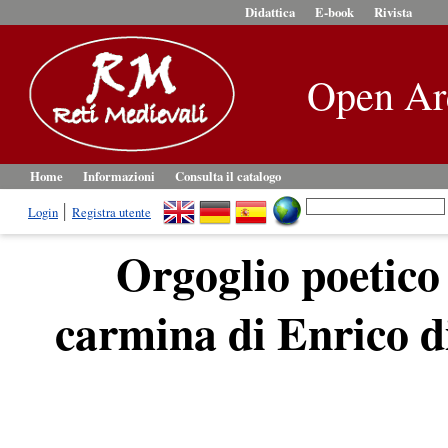
Didattica
E-book
Rivista
Open Ar
Home
Informazioni
Consulta il catalogo
Login
Registra utente
Orgoglio poetico 
carmina di Enrico d