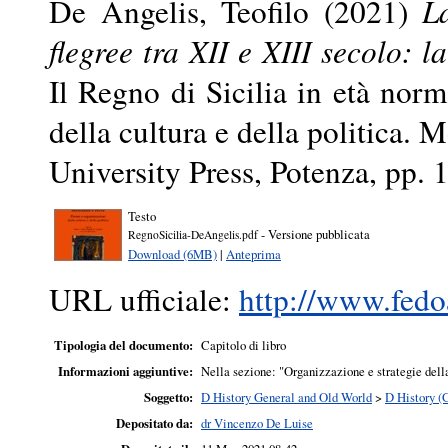
De Angelis, Teofilo
(2021)
L
flegree tra XII e XIII secolo: 
Il Regno di Sicilia in età nor
della cultura e della politica.
University Press, Potenza, pp. 
Testo
- Versione pubblicata
RegnoSicilia-DeAngelis.pdf
Download (6MB)
|
Anteprima
URL ufficiale:
http://www.fedoa
Tipologia del documento:
Capitolo di libro
Informazioni aggiuntive:
Nella sezione: "Organizzazione e strategie della
Soggetto:
D History General and Old World
>
D History (
Depositato da:
dr Vincenzo De Luise