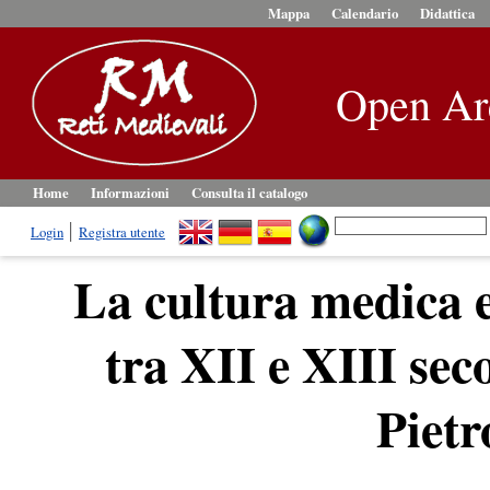
Mappa
Calendario
Didattica
Open Ar
Home
Informazioni
Consulta il catalogo
Login
Registra utente
La cultura medica e
tra XII e XIII sec
Pietr