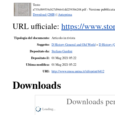
Testo
- Versione pubblicata
a735c0b9554cb27d96641dd2593b6208.pdf
Download (2MB)
|
Anteprima
URL ufficiale:
https://www.stor
Tipologia del documento:
Articolo in rivista
Soggetto:
D History General and Old World
>
D History (
Depositato da:
Stefano Gardini
Depositato il:
01 Mag 2021 05:22
Ultima modifica:
01 Mag 2021 05:22
URI:
http://www.rmoa.unina.it/id/eprint/6412
Downloads
Downloads per
Loading...