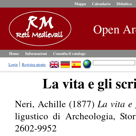
Mappa
Calendario
Didattica
Open Ar
Home
Informazioni
Consulta il catalogo
Login
Registra utente
La vita e gli scr
Neri, Achille
(1877)
La vita e 
ligustico di Archeologia, Sto
2602-9952