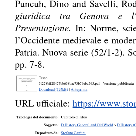
Puncuh, Dino
and
Savelli, Ro
giuridica tra Genova e l
Presentazione.
In: Norme, scie
l’Occidente medievale e modern
Patria. Nuova serie (52/1-2). S
pp. 7-8.
Testo
- Versione pubblicata
5f278bff28477bb638bae73b76ebd765.pdf
Download (124kB)
|
Anteprima
URL ufficiale:
https://www.stor
Tipologia del documento:
Capitolo di libro
Soggetto:
D History General and Old World
>
D History (
Depositato da:
Stefano Gardini