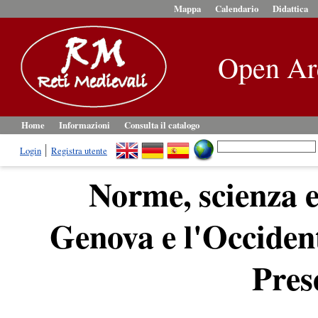
Mappa
Calendario
Didattica
Open Ar
Home
Informazioni
Consulta il catalogo
Login
Registra utente
Norme, scienza e
Genova e l'Occiden
Pres