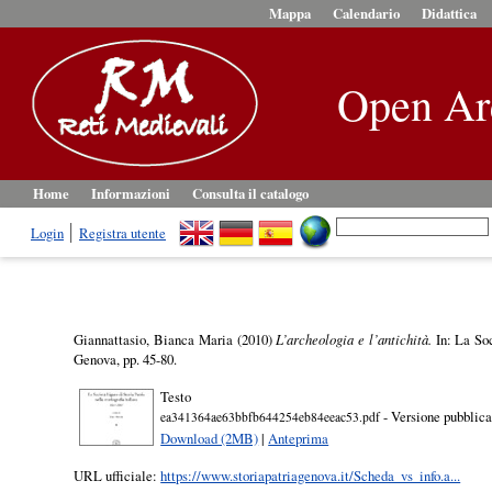
Mappa
Calendario
Didattica
Open Ar
Home
Informazioni
Consulta il catalogo
Login
Registra utente
Giannattasio, Bianca Maria
(2010)
L’archeologia e l’antichità.
In: La Soc
Genova, pp. 45-80.
Testo
- Versione pubblica
ea341364ae63bbfb644254eb84eeac53.pdf
Download (2MB)
|
Anteprima
URL ufficiale:
https://www.storiapatriagenova.it/Scheda_vs_info.a...