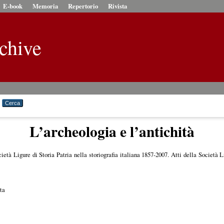
E-book
Memoria
Repertorio
Rivista
chive
L’archeologia e l’antichità
ietà Ligure di Storia Patria nella storiografia italiana 1857-2007. Atti della Società Li
ta