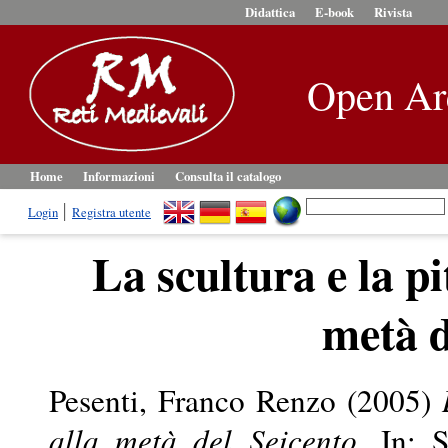
Didattica
E-book
Rivista
Open Ar
Home
Informazioni
Consulta il catalogo
Login
Registra utente
La scultura e la p
metà d
Pesenti, Franco Renzo
(2005)
alla metà del Seicento.
In: St