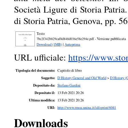
Società Ligure di Storia Patria
di Storia Patria, Genova, pp. 5
Testo
- Versione pubblicata
7bc2f342b829caf8d848d036e58e294e.pdf
Download (1MB)
|
Anteprima
URL ufficiale:
https://www.stor
Tipologia del documento:
Capitolo di libro
Soggetto:
D History General and Old World
>
D History (
Depositato da:
Stefano Gardini
Depositato il:
13 Feb 2021 20:26
Ultima modifica:
13 Feb 2021 20:26
URI:
http://www.rmoa.unina.it/id/eprint/6041
Downloads