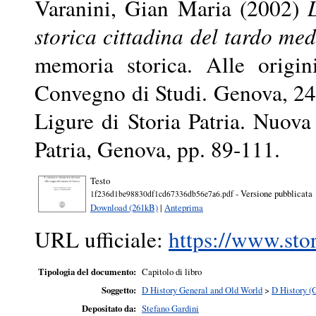
Varanini, Gian Maria
(2002)
storica cittadina del tardo med
memoria storica. Alle origi
Convegno di Studi. Genova, 24-
Ligure di Storia Patria. Nuova 
Patria, Genova, pp. 89-111.
Testo
- Versione pubblicata
1f236d1be98830df1cd67336db56e7a6.pdf
Download (261kB)
|
Anteprima
URL ufficiale:
https://www.stor
Tipologia del documento:
Capitolo di libro
Soggetto:
D History General and Old World
>
D History (
Depositato da:
Stefano Gardini