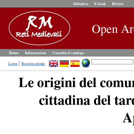
Didattica
E-book
Rivista
Open Ar
Home
Informazioni
Consulta il catalogo
Login
Registra utente
Le origini del comu
cittadina del ta
A