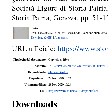
Società Ligure di Storia Patria
Storia Patria, Genova, pp. 51-1
Testo
- Versione pubblicata
028b6b8f7a565969733e1339033ec89f.pdf
Download (3MB)
|
Anteprima
URL ufficiale:
https://www.stor
Tipologia del documento:
Capitolo di libro
Soggetto:
D History General and Old World
>
D History (
Depositato da:
Stefano Gardini
Depositato il:
28 Nov 2020 10:24
Ultima modifica:
28 Nov 2020 10:24
URI:
http://www.rmoa.unina.it/id/eprint/5629
Downloads