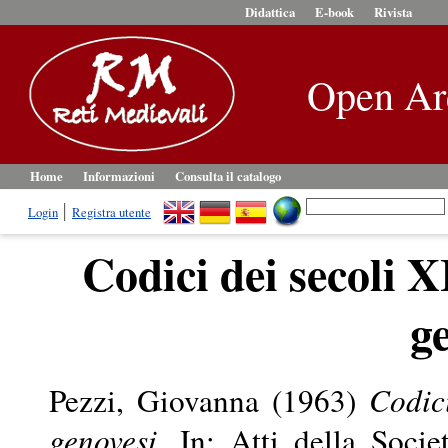
Didattica
E-book
Rivista
Open Ar
Home
Informazioni
Consulta il catalogo
Login
Registra utente
Codici dei secoli X
g
Pezzi, Giovanna
(1963)
Codici
genovesi.
In: Atti della Societ