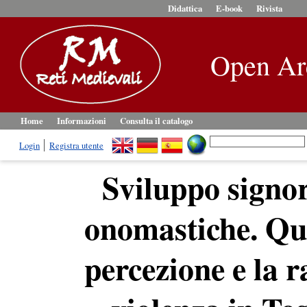
Didattica
E-book
Rivista
Open Ar
Home
Informazioni
Consulta il catalogo
Login
Registra utente
Sviluppo signor
onomastiche. Qua
percezione e la 