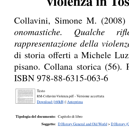
violenza in To
Collavini, Simone M.
(2008
onomastiche. Qualche rif
rappresentazione della violenz
di storia offerti a Michele Luz
pisano. Collana storica (56). 
ISBN 978-88-6315-063-6
Testo
- Versione accettata
RM-Collavini-Violenza.pdf
Download (160kB)
|
Anteprima
Tipologia del documento:
Capitolo di libro
Soggetto:
D History General and Old World
>
D History (