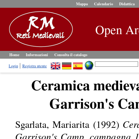
Mappa
Calendario
Didattica
Open Ar
Home
Informazioni
Consulta il catalogo
Login
Registra utente
Ceramica medieva
Garrison's Ca
Sgarlata, Mariarita
(1992)
Cer
Garrison's Camp, campagna 1