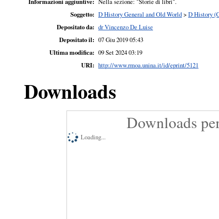
Informazioni aggiuntive:
Nella sezione: "Storie di libri".
Soggetto:
D History General and Old World
>
D History (
Depositato da:
dr Vincenzo De Luise
Depositato il:
07 Giu 2019 05:43
Ultima modifica:
09 Set 2024 03:19
URI:
http://www.rmoa.unina.it/id/eprint/5121
Downloads
Downloads per
Loading...