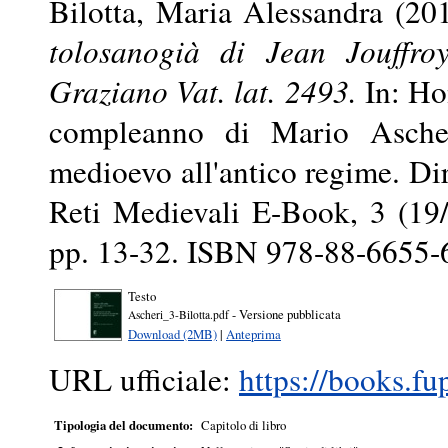
Bilotta, Maria Alessandra
(20
tolosanogià di Jean Jouffroy
Graziano Vat. lat. 2493.
In: Hon
compleanno di Mario Ascher
medioevo all'antico regime. Dir
Reti Medievali E-Book, 3 (19/3
pp. 13-32. ISBN 978-88-6655-
Testo
- Versione pubblicata
Ascheri_3-Bilotta.pdf
Download (2MB)
|
Anteprima
URL ufficiale:
https://books.fu
Tipologia del documento:
Capitolo di libro