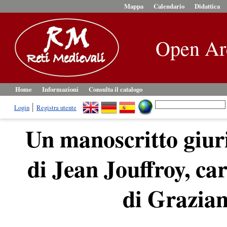
Mappa
Calendario
Didattica
Open Ar
Home
Informazioni
Consulta il catalogo
Login
Registra utente
Un manoscritto giur
di Jean Jouffroy, car
di Grazian