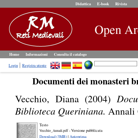
Didattica
E-book
Rivista
Open Ar
Home
Informazioni
Consulta il catalogo
Login
Registra utente
Documenti dei monasteri br
Vecchio, Diana
(2004)
Docu
Biblioteca Queriniana.
Annali 
Testo
- Versione pubblicata
Vecchio_Annali.pdf
Download (3MB)
|
Anteprima