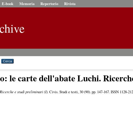
E-book
Memoria
Repertorio
Rivista
chive
o: le carte dell'abate Luchi. Ricerche
Ricerche e studi preliminari (I).
Civis. Studi e testi, 30 (90). pp. 147-167. ISSN 1128-21