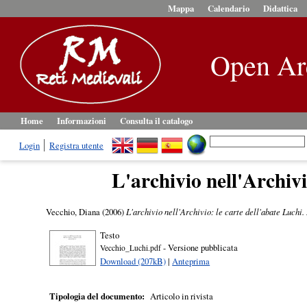
Mappa
Calendario
Didattica
Open Ar
Home
Informazioni
Consulta il catalogo
Login
Registra utente
L'archivio nell'Archivi
Vecchio, Diana
(2006)
L'archivio nell'Archivio: le carte dell'abate Luchi. 
Testo
- Versione pubblicata
Vecchio_Luchi.pdf
Download (207kB)
|
Anteprima
Tipologia del documento:
Articolo in rivista