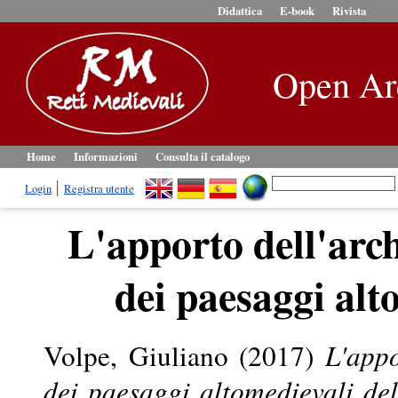
Didattica
E-book
Rivista
Open Ar
Home
Informazioni
Consulta il catalogo
Login
Registra utente
L'apporto dell'arc
dei paesaggi alt
Volpe, Giuliano
(2017)
L'appo
dei paesaggi altomedievali del