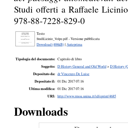
Studi offerti a Raffaele Licin
978-88-7228-829-0
Testo
- Versione pubblicata
StudiLicinio_Volpe.pdf
Download (406kB)
|
Anteprima
Tipologia del documento:
Capitolo di libro
Soggetto:
D History General and Old World
>
D History (
Depositato da:
dr Vincenzo De Luise
Depositato il:
01 Dic 2017 07:16
Ultima modifica:
01 Dic 2017 07:16
URI:
http://www.rmoa.unina.it/id/eprint/4685
Downloads