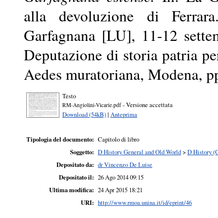
alla devoluzione di Ferrar
Garfagnana [LU], 11-12 sette
Deputazione di storia patria pe
Aedes muratoriana, Modena, p
Testo
- Versione accettata
RM-Angiolini-Vicarie.pdf
Download (54kB)
|
Anteprima
Tipologia del documento:
Capitolo di libro
Soggetto:
D History General and Old World
>
D History (
Depositato da:
dr Vincenzo De Luise
Depositato il:
26 Ago 2014 09:15
Ultima modifica:
24 Apr 2015 18:21
URI:
http://www.rmoa.unina.it/id/eprint/46