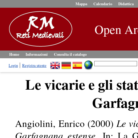
Mappa
Calendario
Didattica
Open Ar
Home
Informazioni
Consulta il catalogo
Login
Registra utente
Le vicarie e gli sta
Garfagn
Angiolini, Enrico
(2000)
Le vi
Garfagnana estense.
In: La Ga