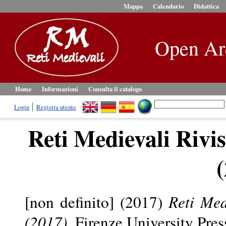
Mappa
Calendario
Didattica
Open Ar
Home
Informazioni
Consulta il catalogo
Login
Registra utente
Reti Medievali Rivi
[non definito] (2017)
Reti Med
(2017).
Firenze University Press