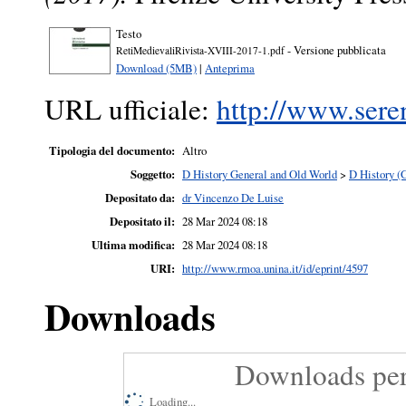
Testo
- Versione pubblicata
RetiMedievaliRivista-XVIII-2017-1.pdf
Download (5MB)
|
Anteprima
URL ufficiale:
http://www.seren
Tipologia del documento:
Altro
Soggetto:
D History General and Old World
>
D History (
Depositato da:
dr Vincenzo De Luise
Depositato il:
28 Mar 2024 08:18
Ultima modifica:
28 Mar 2024 08:18
URI:
http://www.rmoa.unina.it/id/eprint/4597
Downloads
Downloads per
Loading...