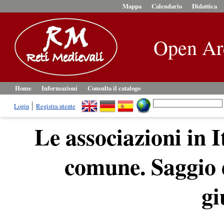
Mappa
Calendario
Didattica
Open Ar
Home
Informazioni
Consulta il catalogo
Login
Registra utente
Le associazioni in It
comune. Saggio 
gi