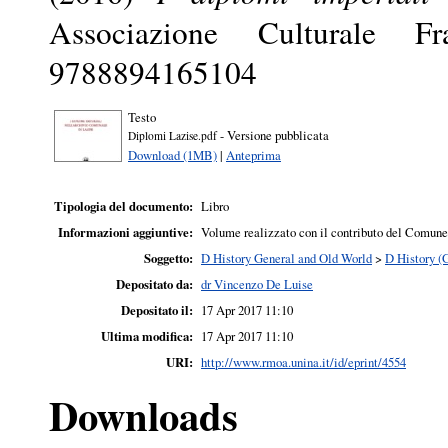
Associazione Culturale F
9788894165104
Testo
- Versione pubblicata
Diplomi Lazise.pdf
Download (1MB)
|
Anteprima
Tipologia del documento:
Libro
Informazioni aggiuntive:
Volume realizzato con il contributo del Comune
Soggetto:
D History General and Old World
>
D History (
Depositato da:
dr Vincenzo De Luise
Depositato il:
17 Apr 2017 11:10
Ultima modifica:
17 Apr 2017 11:10
URI:
http://www.rmoa.unina.it/id/eprint/4554
Downloads