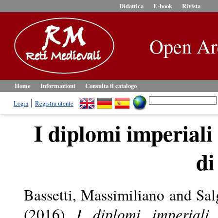
Didattica
E-book
Rivista
Open Ar
Home
Informazioni
Consulta il catalogo
Login
Registra utente
I diplomi imperial
di
Bassetti, Massimiliano
and
Sal
(2016)
I diplomi imperiali