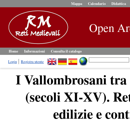
Mappa
Calendario
Didattica
Open Ar
Home
Informazioni
Consulta il catalogo
Login
Registra utente
I Vallombrosani tr
(secoli XI-XV). Re
edilizie e cont