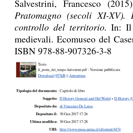
Salvestrini, Francesco
(2015
Pratomagno (secoli XI-XV). R
controllo del territorio.
In: Il
medievali. Ecomuseo del Casen
ISBN 978-88-907326-3-8
Testo
- Versione pubblicata
Il_ponte_del_tempo-Salvestrini.pdf
Download (957kB)
|
Anteprima
Tipologia del documento:
Capitolo di libro
Soggetto:
D History General and Old World
>
D History (
Depositato da:
dr Vincenzo De Luise
Depositato il:
30 Gen 2017 17:26
Ultima modifica:
30 Gen 2017 17:28
URI:
http://www.rmoa.unina.it/id/eprint/4474