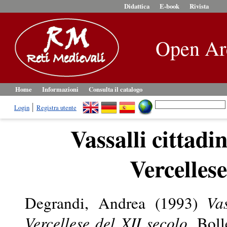
Didattica
E-book
Rivista
Open Ar
Home
Informazioni
Consulta il catalogo
Login
Registra utente
Vassalli cittadin
Vercellese
Degrandi, Andrea
(1993)
Vas
Vercellese del XII secolo.
Bolle