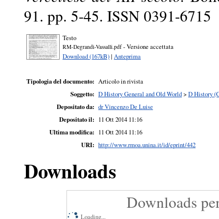
91. pp. 5-45. ISSN 0391-6715
Testo
- Versione accettata
RM-Degrandi-Vassalli.pdf
Download (167kB)
|
Anteprima
Tipologia del documento:
Articolo in rivista
Soggetto:
D History General and Old World
>
D History (
Depositato da:
dr Vincenzo De Luise
Depositato il:
11 Ott 2014 11:16
Ultima modifica:
11 Ott 2014 11:16
URI:
http://www.rmoa.unina.it/id/eprint/442
Downloads
Downloads per
Loading...