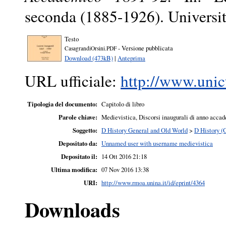
seconda (1885-1926). Universit
Testo
- Versione pubblicata
CasagrandiOrsini.PDF
Download (473kB)
|
Anteprima
URL ufficiale:
http://www.unict
Tipologia del documento:
Capitolo di libro
Parole chiave:
Medievistica, Discorsi inaugurali di anno accad
Soggetto:
D History General and Old World
>
D History (
Depositato da:
Unnamed user with username medievistica
Depositato il:
14 Ott 2016 21:18
Ultima modifica:
07 Nov 2016 13:38
URI:
http://www.rmoa.unina.it/id/eprint/4364
Downloads