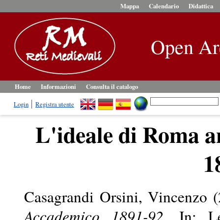
Mappa
Calendario
Didattica
Open Ar
Home
Informazioni
Consulta il catalogo
Login
Registra utente
L'ideale di Roma 
1
Casagrandi Orsini, Vincenzo
(
Accademico 1891-92.
In: Lez