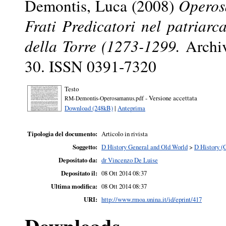
Demontis, Luca
(2008)
Operosa
Frati Predicatori nel patriar
della Torre (1273-1299.
Archiv
30. ISSN 0391-7320
Testo
- Versione accettata
RM-Demontis-Operosamanus.pdf
Download (248kB)
|
Anteprima
Tipologia del documento:
Articolo in rivista
Soggetto:
D History General and Old World
>
D History (
Depositato da:
dr Vincenzo De Luise
Depositato il:
08 Ott 2014 08:37
Ultima modifica:
08 Ott 2014 08:37
URI:
http://www.rmoa.unina.it/id/eprint/417