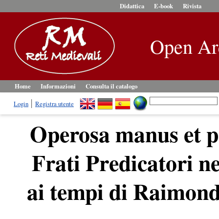
Didattica
E-book
Rivista
Open Ar
Home
Informazioni
Consulta il catalogo
Login
Registra utente
Operosa manus et per
Frati Predicatori ne
ai tempi di Raimond