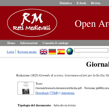
Didattica
E-book
Rivista
Open Ar
Home
Informazioni
Consulta il catalogo
Login
Registra utente
Giornale
Redazione
(1823)
Giornale di scienze, letteratura ed arti per la Sicilia.
Gio
Testo
- Versione pubblicat
GiornaleScienzeLetteraturaArtiSicilia.pdf
Download (775kB)
|
Anteprima
Tipologia del documento:
Articolo in rivista