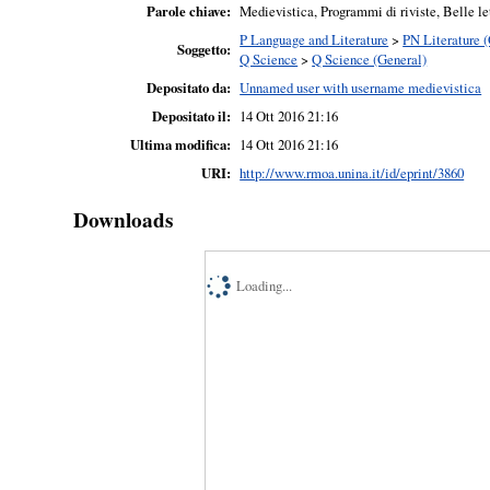
Parole chiave:
Medievistica, Programmi di riviste, Belle l
P Language and Literature
>
PN Literature 
Soggetto:
Q Science
>
Q Science (General)
Depositato da:
Unnamed user with username medievistica
Depositato il:
14 Ott 2016 21:16
Ultima modifica:
14 Ott 2016 21:16
URI:
http://www.rmoa.unina.it/id/eprint/3860
Downloads
Loading...