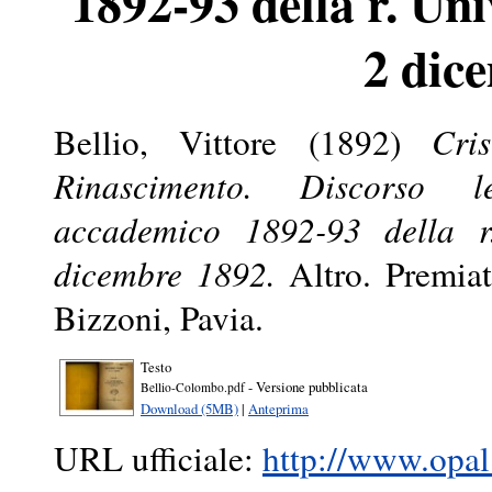
1892-93 della r. Uni
2 dic
Bellio, Vittore
(1892)
Cri
Rinascimento. Discorso le
accademico 1892-93 della r
dicembre 1892.
Altro. Premiat
Bizzoni, Pavia.
Testo
- Versione pubblicata
Bellio-Colombo.pdf
Download (5MB)
|
Anteprima
URL ufficiale:
http://www.opal.