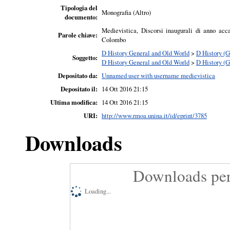
Tipologia del
Monografia (Altro)
documento:
Medievistica, Discorsi inaugurali di anno acca
Parole chiave:
Colombo
D History General and Old World
>
D History (G
Soggetto:
D History General and Old World
>
D History (G
Depositato da:
Unnamed user with username medievistica
Depositato il:
14 Ott 2016 21:15
Ultima modifica:
14 Ott 2016 21:15
URI:
http://www.rmoa.unina.it/id/eprint/3785
Downloads
Downloads per
Loading...