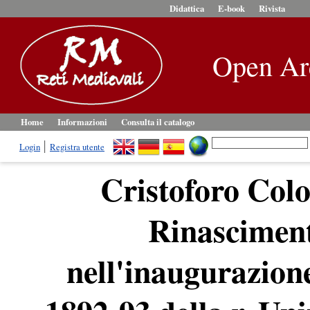
Didattica
E-book
Rivista
Open Ar
Home
Informazioni
Consulta il catalogo
Login
Registra utente
Cristoforo Col
Rinasciment
nell'inaugurazion