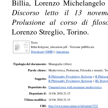
Billia, Lorenzo Michelangelo
Discorso letto il 13 novemb
Prolusione al corso di filos
Lorenzo Streglio, Torino.
Testo
- Versione pubblicata
Billia-Religione_educazione.pdf
Download (10MB)
|
Anteprima
Tipologia del documento:
Monografia (Altro)
Parole chiave:
Medievistica, Prolusioni, Filosofia e morale; Te
B Philosophy. Psychology. Religion
>
B Philoso
Soggetto:
B Philosophy. Psychology. Religion
>
BL Relig
Depositato da:
Unnamed user with username medievistica
Depositato il:
14 Ott 2016 21:15
Ultima modifica:
14 Ott 2016 21:15
URI:
http://www.rmoa.unina.it/id/eprint/3722