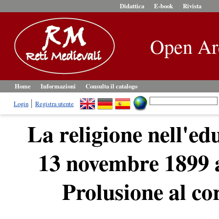
Didattica
E-book
Rivista
Open Ar
Home
Informazioni
Consulta il catalogo
Login
Registra utente
La religione nell'edu
13 novembre 1899 a
Prolusione al cor