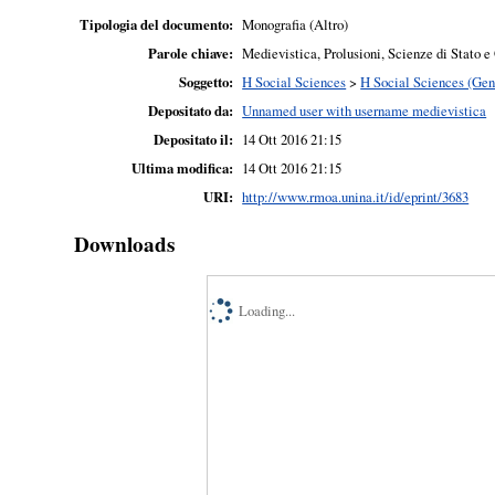
Tipologia del documento:
Monografia (Altro)
Parole chiave:
Medievistica, Prolusioni, Scienze di Stato e
Soggetto:
H Social Sciences
>
H Social Sciences (Gen
Depositato da:
Unnamed user with username medievistica
Depositato il:
14 Ott 2016 21:15
Ultima modifica:
14 Ott 2016 21:15
URI:
http://www.rmoa.unina.it/id/eprint/3683
Downloads
Loading...