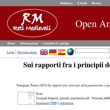
Didattica
E-book
Rivista
Open Ar
Home
Informazioni
Consulta il catalogo
Login
Registra utente
Sui rapporti fra i principii 
Torrigiani, Pietro
(1873)
Sui rapporti fra i principii della popolazione e q
Testo
- Versione pubb
Torrigiani-Rapporti_principii_popolazione.pdf
Download (5MB)
|
Anteprima