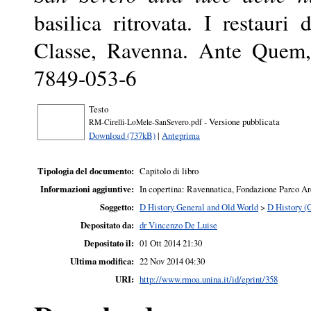
basilica ritrovata. I restaur
Classe, Ravenna. Ante Quem,
7849-053-6
Testo
- Versione pubblicata
RM-Cirelli-LoMele-SanSevero.pdf
Download (737kB)
|
Anteprima
Tipologia del documento:
Capitolo di libro
Informazioni aggiuntive:
In copertina: Ravennatica, Fondazione Parco Ar
Soggetto:
D History General and Old World
>
D History (
Depositato da:
dr Vincenzo De Luise
Depositato il:
01 Ott 2014 21:30
Ultima modifica:
22 Nov 2014 04:30
URI:
http://www.rmoa.unina.it/id/eprint/358