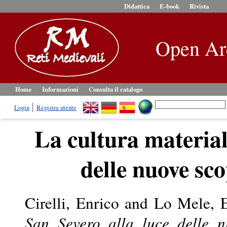
Didattica
E-book
Rivista
Open Ar
Home
Informazioni
Consulta il catalogo
Login
Registra utente
La cultura material
delle nuove sc
Cirelli, Enrico
and
Lo Mele, E
San Severo alla luce delle n