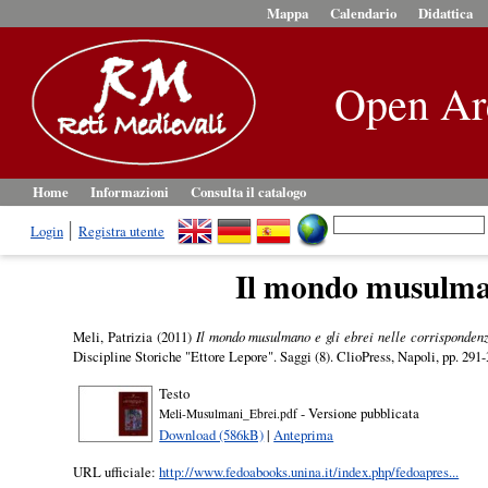
Mappa
Calendario
Didattica
Open Ar
Home
Informazioni
Consulta il catalogo
Login
Registra utente
Il mondo musulmano
Meli, Patrizia
(2011)
Il mondo musulmano e gli ebrei nelle corrispondenz
Discipline Storiche "Ettore Lepore". Saggi (8). ClioPress, Napoli, pp. 29
Testo
- Versione pubblicata
Meli-Musulmani_Ebrei.pdf
Download (586kB)
|
Anteprima
URL ufficiale:
http://www.fedoabooks.unina.it/index.php/fedoapres...