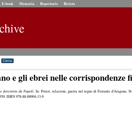
E-book
Memoria
Repertorio
Rivista
chive
 e gli ebrei nelle corrispondenze f
e fiorentine da Napoli.
In: Poteri, relazioni, guerra nel regno di Ferrante d'Aragona. 
1-350. ISBN 978-88-88904-13-9