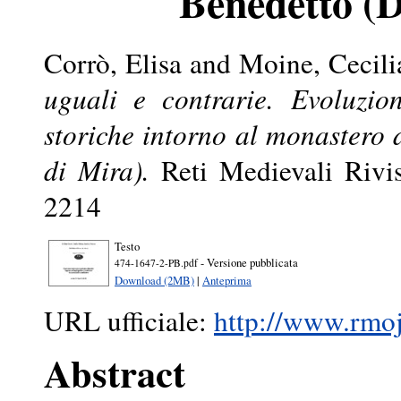
Benedetto (D
Corrò, Elisa
and
Moine, Cecili
uguali e contrarie. Evoluzio
storiche intorno al monastero 
di Mira).
Reti Medievali Rivis
2214
Testo
- Versione pubblicata
474-1647-2-PB.pdf
Download (2MB)
|
Anteprima
URL ufficiale:
http://www.rmojs
Abstract