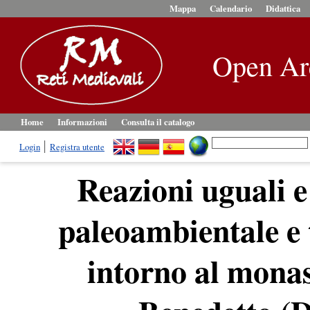
Mappa
Calendario
Didattica
Open Ar
Home
Informazioni
Consulta il catalogo
Login
Registra utente
Reazioni uguali e
paleoambientale e 
intorno al monas