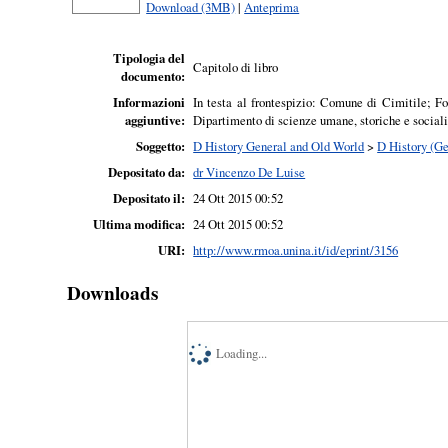
Download (3MB)
|
Anteprima
Tipologia del
Capitolo di libro
documento:
Informazioni
In testa al frontespizio: Comune di Cimitile; Fo
aggiuntive:
Dipartimento di scienze umane, storiche e sociali
Soggetto:
D History General and Old World
>
D History (Ge
Depositato da:
dr Vincenzo De Luise
Depositato il:
24 Ott 2015 00:52
Ultima modifica:
24 Ott 2015 00:52
URI:
http://www.rmoa.unina.it/id/eprint/3156
Downloads
Loading...