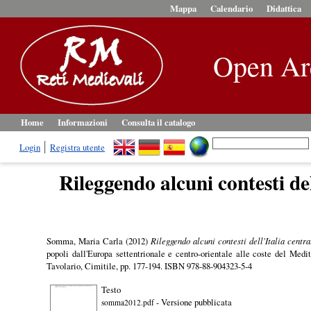
Mappa
Calendario
Didattica
Open Ar
Home
Informazioni
Consulta il catalogo
Login
Registra utente
Rileggendo alcuni contesti del
Somma, Maria Carla
(2012)
Rileggendo alcuni contesti dell'Italia centr
popoli dall'Europa settentrionale e centro-orientale alle coste del Med
Tavolario, Cimitile, pp. 177-194. ISBN 978-88-904323-5-4
Testo
- Versione pubblicata
somma2012.pdf