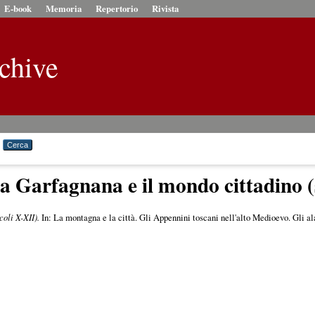
E-book
Memoria
Repertorio
Rivista
chive
lla Garfagnana e il mondo cittadino (
coli X-XII).
In: La montagna e la città. Gli Appennini toscani nell'alto Medioevo. Gli a