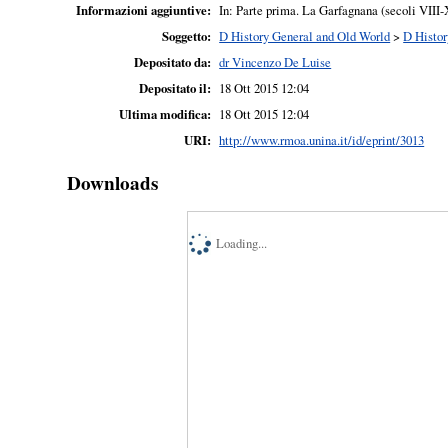
Informazioni aggiuntive:
In: Parte prima. La Garfagnana (secoli VIII-X
Soggetto:
D History General and Old World
>
D Histor
Depositato da:
dr Vincenzo De Luise
Depositato il:
18 Ott 2015 12:04
Ultima modifica:
18 Ott 2015 12:04
URI:
http://www.rmoa.unina.it/id/eprint/3013
Downloads
Loading...