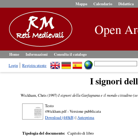
Mappa
Calendario
Didattica
Open Ar
Home
Informazioni
Consulta il catalogo
Login
Registra utente
I signori de
Wickham, Chris
(1997)
I signori della Garfagnana e il mondo cittadino (se
Testo
- Versione pubblicata
4Wickham.pdf
Download (440kB)
|
Anteprima
Tipologia del documento:
Capitolo di libro