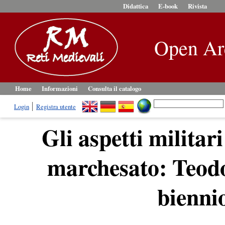
Didattica
E-book
Rivista
Open Ar
Home
Informazioni
Consulta il catalogo
Login
Registra utente
Gli aspetti militar
marchesato: Teodo
bienni