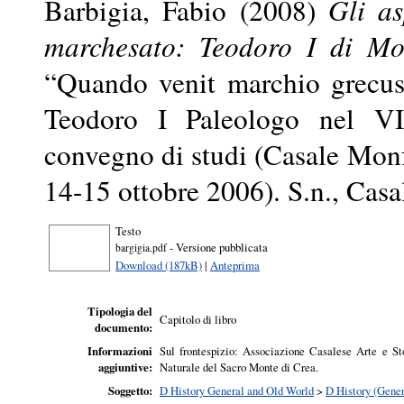
Barbigia, Fabio
(2008)
Gli as
marchesato: Teodoro I di Mo
“Quando venit marchio grecus 
Teodoro I Paleologo nel VII
convegno di studi (Casale Monf
14-15 ottobre 2006). S.n., Cas
Testo
- Versione pubblicata
bargigia.pdf
Download (187kB)
|
Anteprima
Tipologia del
Capitolo di libro
documento:
Informazioni
Sul frontespizio: Associazione Casalese Arte e St
aggiuntive:
Naturale del Sacro Monte di Crea.
Soggetto:
D History General and Old World
>
D History (Gener