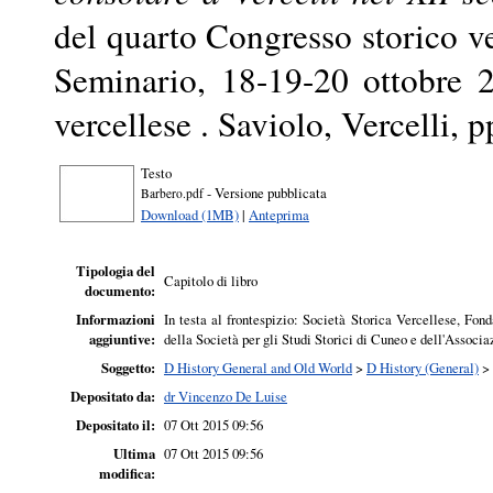
del quarto Congresso storico ve
Seminario, 18-19-20 ottobre 2
vercellese . Saviolo, Vercelli, 
Testo
- Versione pubblicata
Barbero.pdf
Download (1MB)
|
Anteprima
Tipologia del
Capitolo di libro
documento:
Informazioni
In testa al frontespizio: Società Storica Vercellese, Fon
aggiuntive:
della Società per gli Studi Storici di Cuneo e dell'Associ
Soggetto:
D History General and Old World
>
D History (General)
>
Depositato da:
dr Vincenzo De Luise
Depositato il:
07 Ott 2015 09:56
Ultima
07 Ott 2015 09:56
modifica: