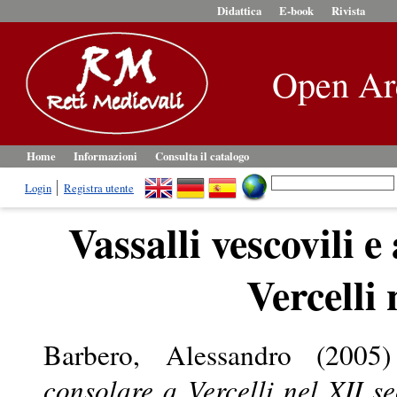
Didattica
E-book
Rivista
Open Ar
Home
Informazioni
Consulta il catalogo
Login
Registra utente
Vassalli vescovili e
Vercelli 
Barbero, Alessandro
(2005
consolare a Vercelli nel XII se