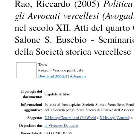
Rao, Riccardo
(2005)
Politic
gli Avvocati vercellesi (Avoga
nel secolo XII. Atti del quarto 
Salone S. Eusebio - Seminari
della Società storica vercellese
Testo
- Versione pubblicata
Rao.pdf
Download (865kB)
|
Anteprima
Tipologia del
Capitolo di libro
documento:
Informazioni
In testa al frontespizio: Società Storica Vercellese, Fon
aggiuntive:
della Società per gli Studi Storici di Cuneo e dell'Associ
Soggetto:
D History General and Old World
>
D History (General)
>
Depositato da:
dr Vincenzo De Luise
Depositato il:
07 Ott 2015 07:36