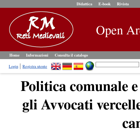
Didattica
E-book
Rivista
Open Ar
Home
Informazioni
Consulta il catalogo
Login
Registra utente
Politica comunale e 
gli Avvocati vercell
ca