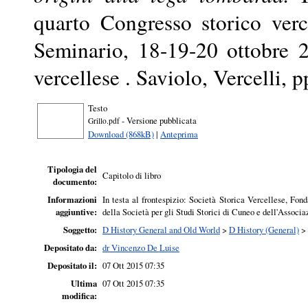
quarto Congresso storico verc
Seminario, 18-19-20 ottobre 2
vercellese . Saviolo, Vercelli, 
Testo
- Versione pubblicata
Grillo.pdf
Download (868kB)
|
Anteprima
Tipologia del
Capitolo di libro
documento:
Informazioni
In testa al frontespizio: Società Storica Vercellese, Fon
aggiuntive:
della Società per gli Studi Storici di Cuneo e dell'Associ
Soggetto:
D History General and Old World
>
D History (General)
>
Depositato da:
dr Vincenzo De Luise
Depositato il:
07 Ott 2015 07:35
Ultima
07 Ott 2015 07:35
modifica: