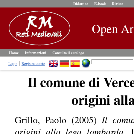
Didattica
E-book
Rivista
Open Ar
Home
Informazioni
Consulta il catalogo
Login
Registra utente
Il comune di Vercel
origini al
Grillo, Paolo
(2005)
Il comu
origini alla lega lombarda.
I