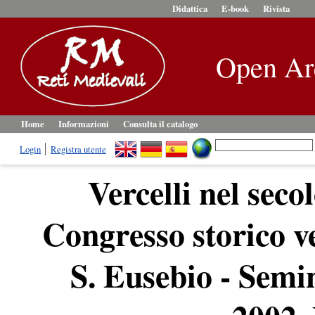
Didattica
E-book
Rivista
Open Ar
Home
Informazioni
Consulta il catalogo
Login
Registra utente
Vercelli nel seco
Congresso storico ve
S. Eusebio - Semi