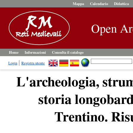
Mappa
Calendario
Didattica
Open Ar
Home
Informazioni
Consulta il catalogo
Login
Registra utente
L'archeologia, stru
storia longobard
Trentino. Risu