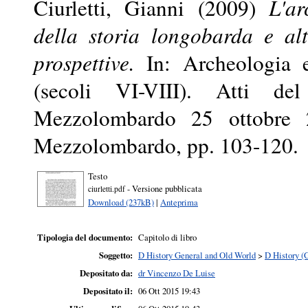
Ciurletti, Gianni
(2009)
L'ar
della storia longobarda e alt
prospettive.
In: Archeologia e
(secoli VI-VIII). Atti de
Mezzolombardo 25 ottobre
Mezzolombardo, pp. 103-120.
Testo
- Versione pubblicata
ciurletti.pdf
Download (237kB)
|
Anteprima
Tipologia del documento:
Capitolo di libro
Soggetto:
D History General and Old World
>
D History (
Depositato da:
dr Vincenzo De Luise
Depositato il:
06 Ott 2015 19:43