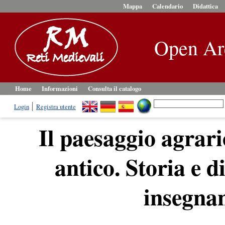
Mappa
Calendario
Didattica
Open Ar
Home
Informazioni
Consulta il catalogo
Login
Registra utente
Il paesaggio agrari
antico. Storia e di
insegnan