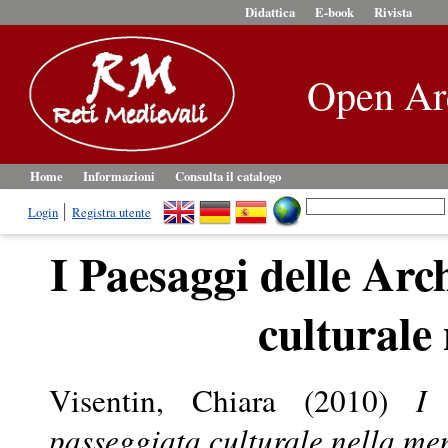
Didattica
E-book
Rivista
Open Ar
Home
Informazioni
Consulta il catalogo
Login
Registra utente
I Paesaggi delle Arc
culturale
Visentin, Chiara
(2010)
I 
passeggiata culturale nella me