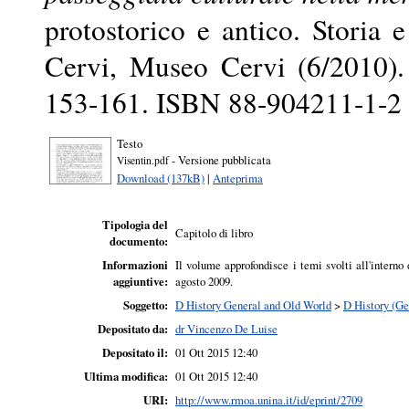
protostorico e antico. Storia e
Cervi, Museo Cervi (6/2010). 
153-161. ISBN 88-904211-1-2
Testo
- Versione pubblicata
Visentin.pdf
Download (137kB)
|
Anteprima
Tipologia del
Capitolo di libro
documento:
Informazioni
Il volume approfondisce i temi svolti all'inter
aggiuntive:
agosto 2009.
Soggetto:
D History General and Old World
>
D History (Ge
Depositato da:
dr Vincenzo De Luise
Depositato il:
01 Ott 2015 12:40
Ultima modifica:
01 Ott 2015 12:40
URI:
http://www.rmoa.unina.it/id/eprint/2709