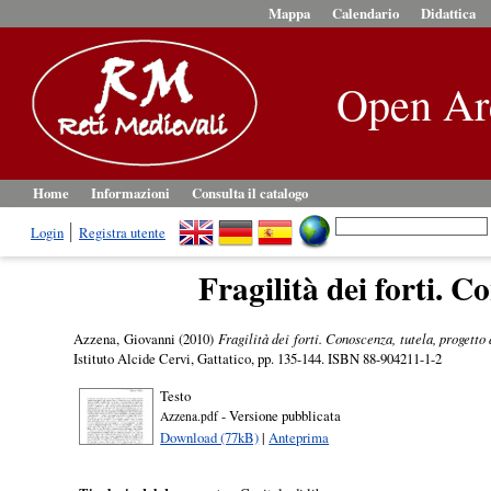
Mappa
Calendario
Didattica
Open Ar
Home
Informazioni
Consulta il catalogo
Login
Registra utente
Fragilità dei forti. C
Azzena, Giovanni
(2010)
Fragilità dei forti. Conoscenza, tutela, progetto
Istituto Alcide Cervi, Gattatico, pp. 135-144. ISBN 88-904211-1-2
Testo
- Versione pubblicata
Azzena.pdf
Download (77kB)
|
Anteprima