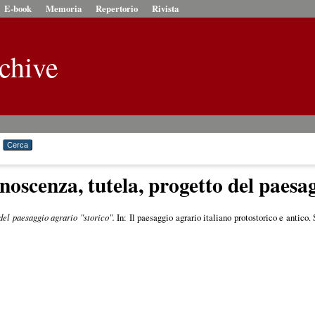
E-book
Memoria
Repertorio
Rivista
chive
onoscenza, tutela, progetto del paes
 del paesaggio agrario "storico".
In: Il paesaggio agrario italiano protostorico e antico.