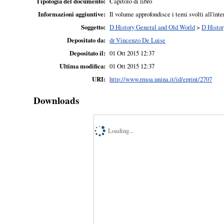
Tipologia del documento:
Capitolo di libro
Informazioni aggiuntive:
Il volume approfondisce i temi svolti all'in
Soggetto:
D History General and Old World
>
D Histor
Depositato da:
dr Vincenzo De Luise
Depositato il:
01 Ott 2015 12:37
Ultima modifica:
01 Ott 2015 12:37
URI:
http://www.rmoa.unina.it/id/eprint/2707
Downloads
Loading...