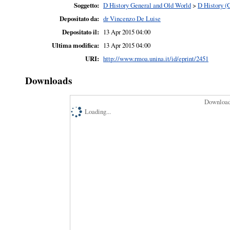
Soggetto:
D History General and Old World
>
D History (
Depositato da:
dr Vincenzo De Luise
Depositato il:
13 Apr 2015 04:00
Ultima modifica:
13 Apr 2015 04:00
URI:
http://www.rmoa.unina.it/id/eprint/2451
Downloads
Downloads
Loading...