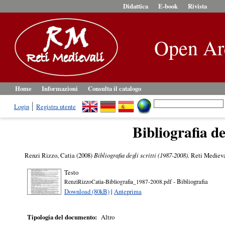
Didattica
E-book
Rivista
Open Ar
Home
Informazioni
Consulta il catalogo
Login
Registra utente
Bibliografia de
Renzi Rizzo, Catia
(2008)
Bibliografia degli scritti (1987-2008).
Reti Medieva
Testo
- Bibliografia
RenziRizzoCatia-Bibliografia_1987-2008.pdf
Download (80kB)
|
Anteprima
Tipologia del documento:
Altro