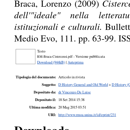
Braca, Lorenzo
(2009)
Cisterc
dell'"ideale" nella letter
istituzionali e culturali.
Bullett
Medio Evo, 111. pp. 63-99. I
Testo
- Versione pubblicata
RM-Braca-Cistercensi.pdf
Download (944kB)
|
Anteprima
Tipologia del documento:
Articolo in rivista
Soggetto:
D History General and Old World
>
D History (
Depositato da:
dr Vincenzo De Luise
Depositato il:
18 Set 2014 15:38
Ultima modifica:
20 Mag 2015 03:51
URI:
http://www.rmoa.unina.it/id/eprint/231