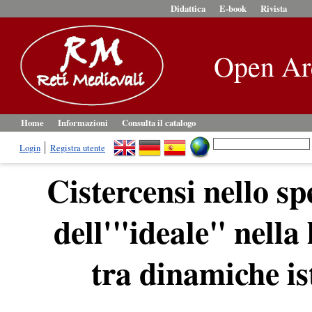
Didattica
E-book
Rivista
Open Ar
Home
Informazioni
Consulta il catalogo
Login
Registra utente
Cistercensi nello sp
dell'"ideale" nella 
tra dinamiche ist