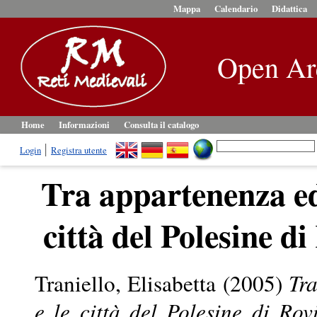
Mappa
Calendario
Didattica
Open Ar
Home
Informazioni
Consulta il catalogo
Login
Registra utente
Tra appartenenza ed 
città del Polesine d
Traniello, Elisabetta
(2005)
Tra
e le città del Polesine di Rov