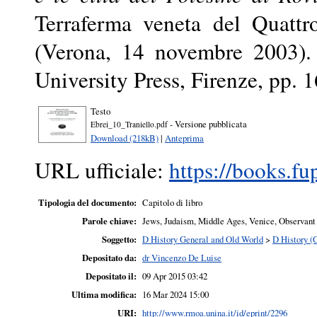
Terraferma veneta del Quattr
(Verona, 14 novembre 2003). 
University Press, Firenze, pp.
Testo
- Versione pubblicata
Ebrei_10_Traniello.pdf
Download (218kB)
|
Anteprima
URL ufficiale:
https://books.fu
Tipologia del documento:
Capitolo di libro
Parole chiave:
Jews, Judaism, Middle Ages, Venice, Observant 
Soggetto:
D History General and Old World
>
D History (
Depositato da:
dr Vincenzo De Luise
Depositato il:
09 Apr 2015 03:42
Ultima modifica:
16 Mar 2024 15:00
URI:
http://www.rmoa.unina.it/id/eprint/2296