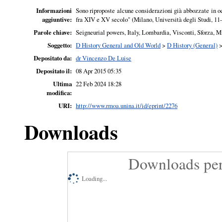
Informazioni
Sono riproposte alcune considerazioni già abbozzate in occ
aggiuntive:
fra XIV e XV secolo" (Milano, Università degli Studi, 11–
Parole chiave:
Seigneurial powers, Italy, Lombardia, Visconti, Sforza, 
Soggetto:
D History General and Old World
>
D History (General)
Depositato da:
dr Vincenzo De Luise
Depositato il:
08 Apr 2015 05:35
Ultima
22 Feb 2024 18:28
modifica:
URI:
http://www.rmoa.unina.it/id/eprint/2276
Downloads
Downloads per
Loading...