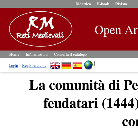
Didattica
E-book
Rivista
Open Ar
Home
Informazioni
Consulta il catalogo
Login
Registra utente
La comunità di Pe
feudatari (1444)
co