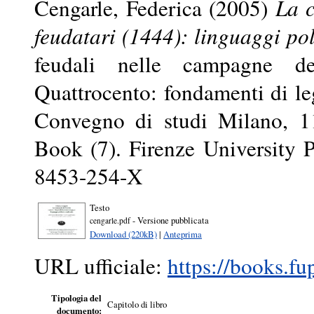
Cengarle, Federica
(2005)
La c
feudatari (1444): linguaggi pol
feudali nelle campagne del
Quattrocento: fondamenti di leg
Convegno di studi Milano, 11
Book (7). Firenze University 
8453-254-X
Testo
- Versione pubblicata
cengarle.pdf
Download (220kB)
|
Anteprima
URL ufficiale:
https://books.fu
Tipologia del
Capitolo di libro
documento: