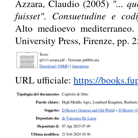
Azzara, Claudio
(2005)
"... q
fuisset". Consuetudine e codi
Alto medioevo mediterraneo. 
University Press, Firenze, pp.
Testo
- Versione pubblicata
q0313-azzara.pdf
Download (109kB)
|
Anteprima
URL ufficiale:
https://books.fu
Tipologia del documento:
Capitolo di libro
Parole chiave:
High Middle Ages, Lombard Kingdom, Barbaric s
Soggetto:
D History General and Old World
>
D History (
Depositato da:
dr Vincenzo De Luise
Depositato il:
07 Apr 2015 07:49
Ultima modifica:
21 Feb 2024 10:30