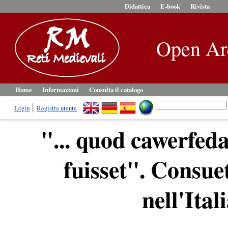
Didattica
E-book
Rivista
Open Ar
Home
Informazioni
Consulta il catalogo
Login
Registra utente
"... quod cawerfed
fuisset". Consue
nell'Ita