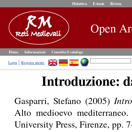
Didattica
E-book
Rivista
Open Ar
Home
Informazioni
Consulta il catalogo
Login
Registra utente
Introduzione: d
Gasparri, Stefano
(2005)
Intr
Alto medioevo mediterraneo. 
University Press, Firenze, pp.