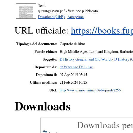
Testo
- Versione pubblicata
q0300-gasparri.pdf
Download (91kB)
|
Anteprima
URL ufficiale:
https://books.fu
Tipologia del documento:
Capitolo di libro
Parole chiave:
High Middle Ages, Lombard Kingdom, Barbaric s
Soggetto:
D History General and Old World
>
D History (
Depositato da:
dr Vincenzo De Luise
Depositato il:
07 Apr 2015 05:45
Ultima modifica:
21 Feb 2024 10:25
URI:
http://www.rmoa.unina.it/id/eprint/2256
Downloads
Downloads per